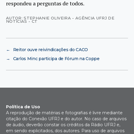
respondeu a perguntas de todos.
AUTOR: STEPHANIE OLIVEIRA - AGÊNCIA UFRJ DE
NOTÍCIAS - CT
←
Reitor ouve reivindicações do CACO
→
Carlos Minc participa de Fórum na Coppe
Política de Uso
A reprodução de matérias e fotografias é livre mediante
citação do Conexão UFRJ e do autor. No caso de arquivos
de áudio, deverão constar os créditos da Rádio UFRJ e,
em sendo explicitados, dos autores. Para uso de arquivos