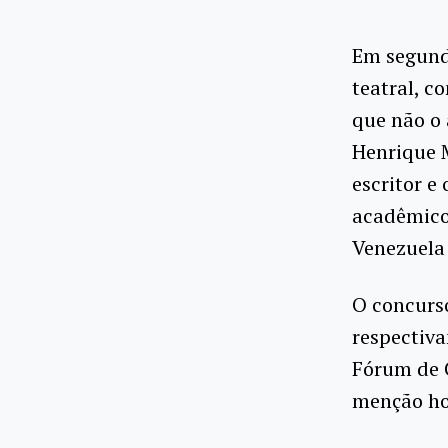
Em segundo
teatral, c
que não o 
Henrique 
escritor e
acadêmico
Venezuela
O concurso
respectiva
Fórum de C
menção ho