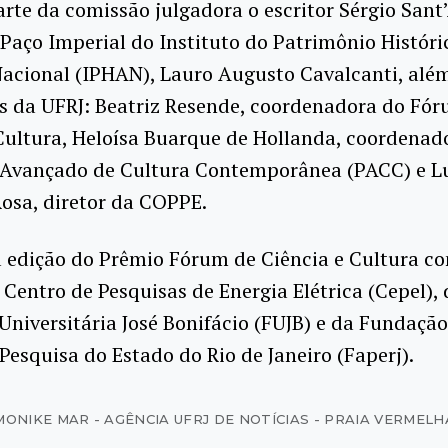
rte da comissão julgadora o escritor Sérgio Sant
 Paço Imperial do Instituto do Patrimônio Históri
Nacional (IPHAN), Lauro Augusto Cavalcanti, alé
s da UFRJ: Beatriz Resende, coordenadora do Fó
Cultura, Heloísa Buarque de Hollanda, coordenad
Avançado de Cultura Contemporânea (PACC) e L
Rosa, diretor da COPPE.
a edição do Prêmio Fórum de Ciência e Cultura c
 Centro de Pesquisas de Energia Elétrica (Cepel), 
niversitária José Bonifácio (FUJB) e da Fundação
esquisa do Estado do Rio de Janeiro (Faperj).
MONIKE MAR - AGÊNCIA UFRJ DE NOTÍCIAS - PRAIA VERMELH