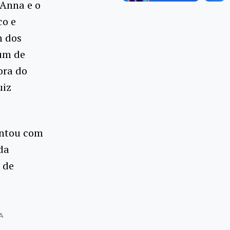
’Anna e o
co e
m dos
rum de
ora do
uiz
ontou com
da
 de
A