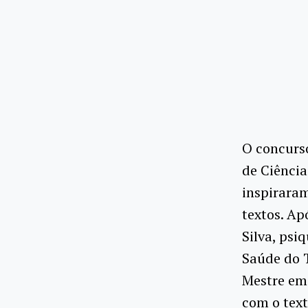
O concurs
de Ciência
inspiraram
textos. Ap
Silva, psi
Saúde do T
Mestre em 
com o text