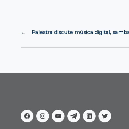
←
Palestra discute música digital, sam
Facebook
Instagram
Youtube
Telegram
Linkedin
Twitter