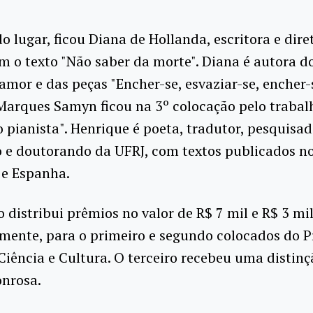
 lugar, ficou Diana de Hollanda, escritora e dire
om o texto "Não saber da morte". Diana é autora do
amor e das peças "Encher-se, esvaziar-se, encher-se
Marques Samyn ficou na 3º colocação pelo trabal
 o pianista". Henrique é poeta, tradutor, pesquisa
 e doutorando da UFRJ, com textos publicados no
 e Espanha.
 distribui prêmios no valor de R$ 7 mil e R$ 3 mil
mente, para o primeiro e segundo colocados do 
iência e Cultura. O terceiro recebeu uma distinç
nrosa.