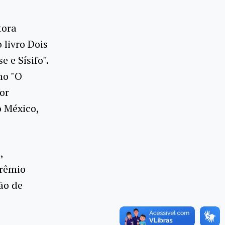
tora
 livro Dois
 e Sísifo".
ho "O
dor
 México,
,
Prêmio
ão de