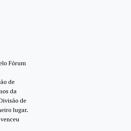
elo Fórum
ção de
amos da
 Divisão de
iro lugar.
 venceu