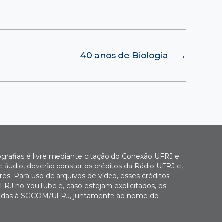
40 anos de Biologia
→
ografias é livre mediante citação do Conexão UFRJ e
e áudio, deverão constar os créditos da Rádio UFRJ e,
es. Para uso de arquivos de vídeo, esses créditos
FRJ no YouTube e, caso estejam explicitados, os
buídas à SGCOM/UFRJ, juntamente ao nome do