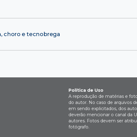
ba, choro e tecnobrega
Política de Uso
A reprodução de matérias e fot
do autor. No caso de arquivos d
em sendo explicitados, dos autor
deverão mencionar o canal da U
autores. Fotos devem ser atri
fotógrafo.