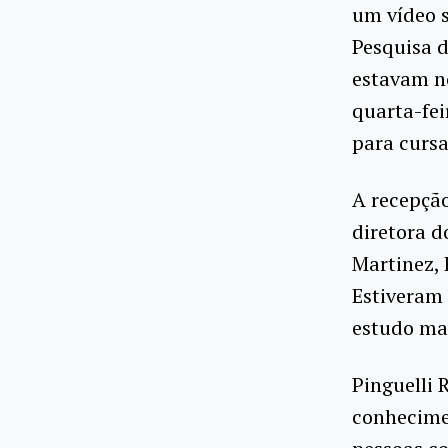
um vídeo s
Pesquisa 
estavam no
quarta-fei
para curs
A recepçã
diretora d
Martinez,
Estiveram
estudo ma
Pinguelli 
conhecimen