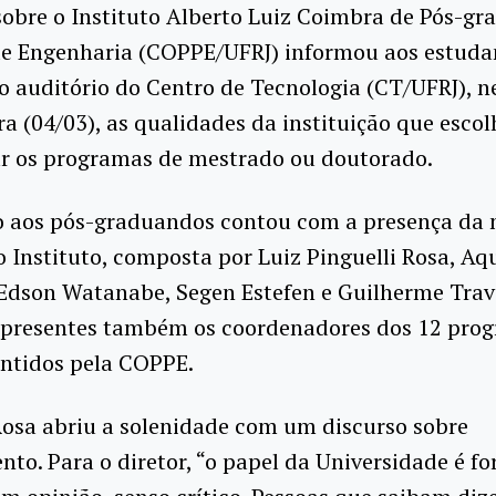
obre o Instituto Alberto Luiz Coimbra de Pós-gr
de Engenharia (COPPE/UFRJ) informou aos estuda
 auditório do Centro de Tecnologia (CT/UFRJ), n
ra (04/03), as qualidades da instituição que esco
ar os programas de mestrado ou doutorado.
o aos pós-graduandos contou com a presença da
o Instituto, composta por Luiz Pinguelli Rosa, Aq
 Edson Watanabe, Segen Estefen e Guilherme Trav
 presentes também os coordenadores dos 12 pro
ntidos pela COPPE.
Rosa abriu a solenidade com um discurso sobre
to. Para o diretor, “o papel da Universidade é f