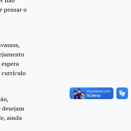
er não
e pensar o
vassos,
nejamento
 espera
 currículo
ção,
e desejam
e, ainda