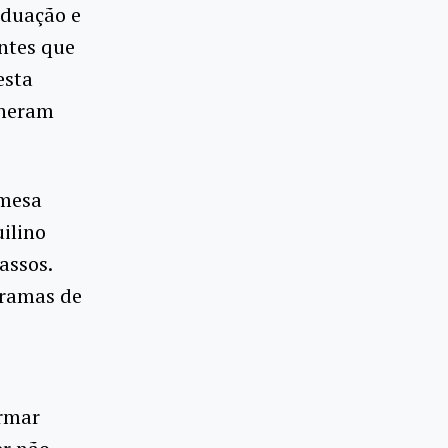
aduação e
ntes que
esta
lheram
 mesa
uilino
assos.
gramas de
ormar