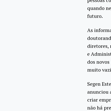
pessoas co
quando nec
futuro.
As informa
doutorand
diretores
e Adminis
dos novos 
muito vazi
Segen Este
anunciou 
criar empr
não há pre