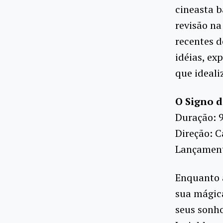
cineasta 
revisão na
recentes 
idéias, ex
que ideali
O Signo d
Duração: 
Direção: C
Lançamento
Enquanto a
sua mágic
seus sonho