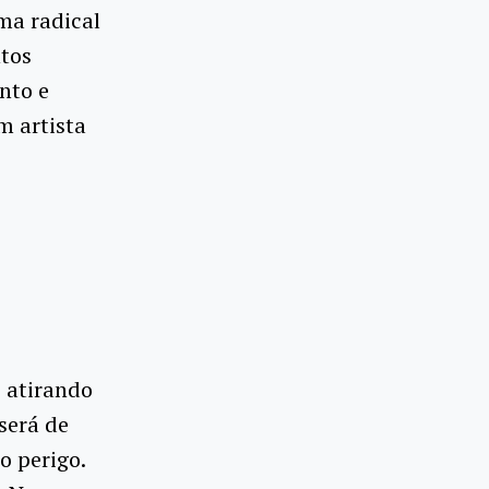
ma radical
ntos
nto e
m artista
, atirando
será de
o perigo.