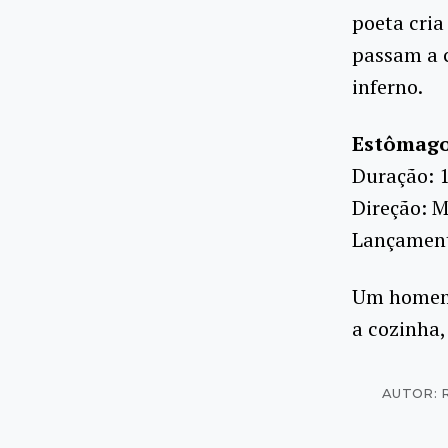
poeta cria
passam a 
inferno.
Estômag
Duração: 
Direção: M
Lançamento
Um homem 
a cozinha,
AUTOR: R