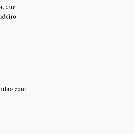
a, que
adeiro
tidão com