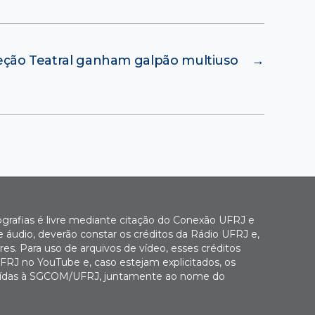
eção Teatral ganham galpão multiuso
→
ografias é livre mediante citação do Conexão UFRJ e
e áudio, deverão constar os créditos da Rádio UFRJ e,
es. Para uso de arquivos de vídeo, esses créditos
FRJ no YouTube e, caso estejam explicitados, os
buídas à SGCOM/UFRJ, juntamente ao nome do