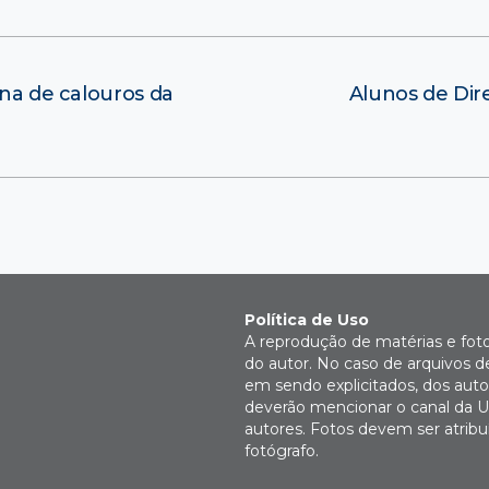
ana de calouros da
Alunos de Dir
Política de Uso
A reprodução de matérias e fot
do autor. No caso de arquivos d
em sendo explicitados, dos autor
deverão mencionar o canal da U
autores. Fotos devem ser atri
fotógrafo.