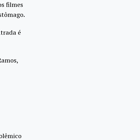
s filmes
Estômago.
ntrada é
 Ramos,
polêmico