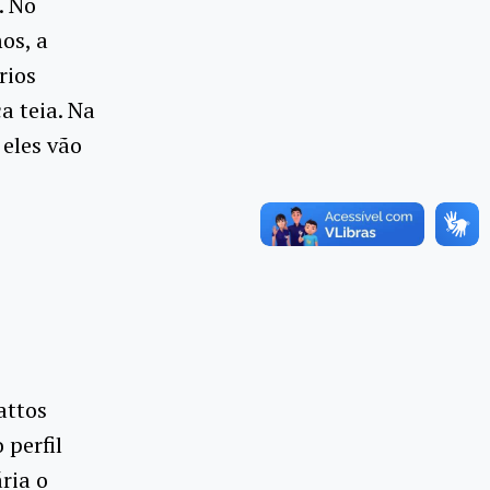
. No
os, a
rios
a teia. Na
eles vão
attos
 perfil
ria o