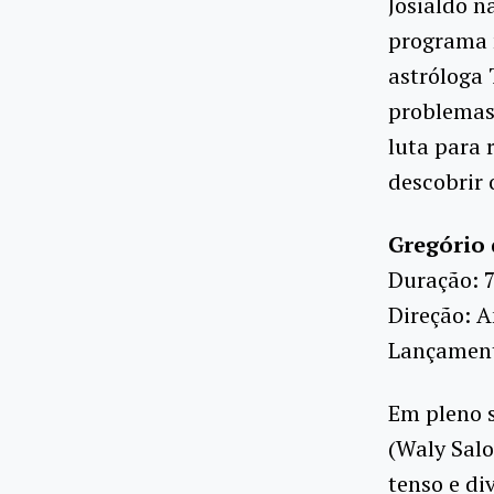
Josialdo n
programa 
astróloga 
problemas.
luta para 
descobrir 
Gregório
Duração: 
Direção: A
Lançamento
Em pleno s
(Waly Salo
tenso e di