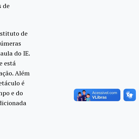
s de
stituto de
inúmeras
aula do IE.
e está
nação. Além
etáculo é
mpo e do
ndicionada