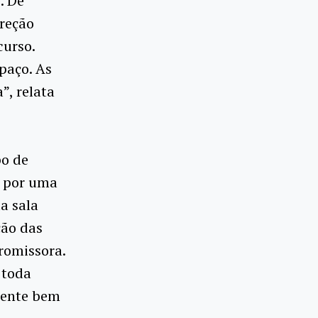
. De
reção
curso.
paço. As
”, relata
po de
a por uma
a sala
ção das
romissora.
 toda
mente bem