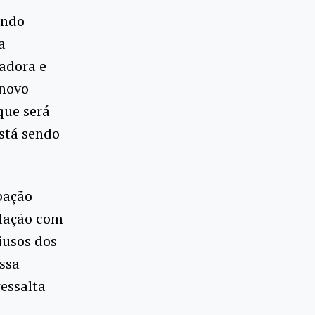
ando
a
nadora e
 novo
que será
está sendo
pação
ulação com
iusos dos
essa
essalta