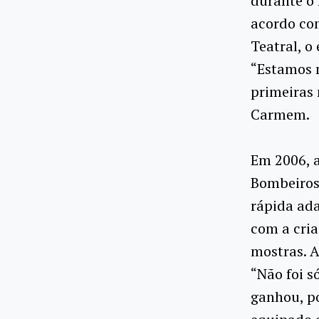
durante o 
acordo co
Teatral, o
“Estamos m
primeiras 
Carmem.
Em 2006, a
Bombeiros
rápida ad
com a cria
mostras. A
“Não foi s
ganhou, p