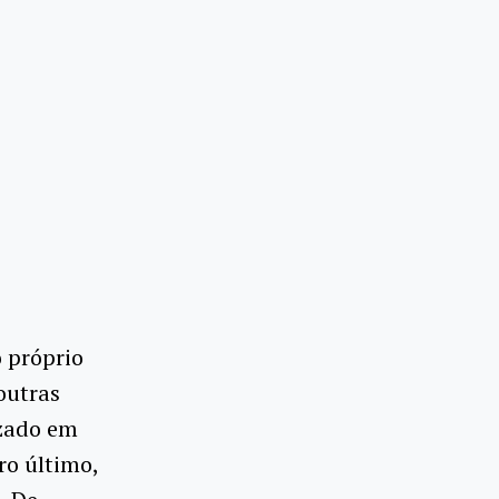
 próprio
outras
izado em
ro último,