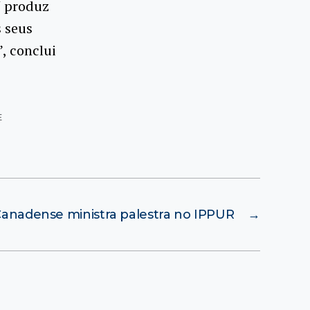
J produz
 seus
, conclui
E
Canadense ministra palestra no IPPUR
→