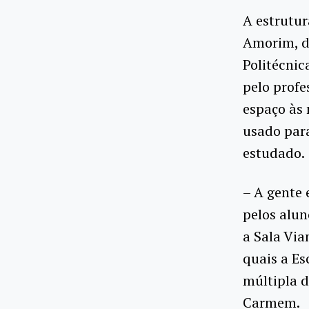
A estrutur
Amorim, d
Politécnic
pelo profe
espaço às 
usado para
estudado.
– A gente 
pelos alun
a Sala Via
quais a Es
múltipla d
Carmem.