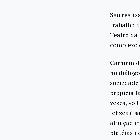
São realiz
trabalho d
Teatro da 
complexo e
Carmem de
no diálogo
sociedade 
propicia f
vezes, vol
felizes é 
atuação m
platéias n