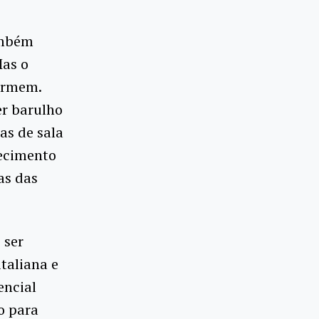
também
Mas o
Carmem.
er barulho
as de sala
uecimento
as das
 ser
taliana e
encial
o para