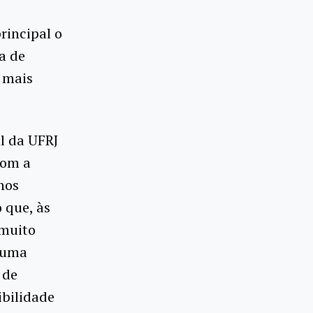
rincipal o
a de
o mais
l da UFRJ
com a
nos
 que, às
 muito
r uma
 de
ibilidade