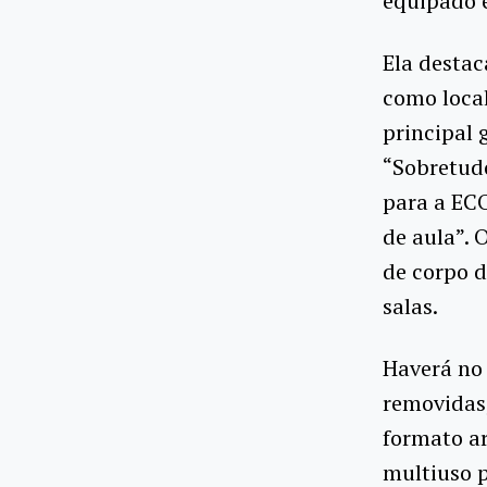
equipado e
Ela destac
como local
principal 
“Sobretudo
para a ECO
de aula”. 
de corpo d
salas.
Haverá no 
removidas,
formato ar
multiuso 