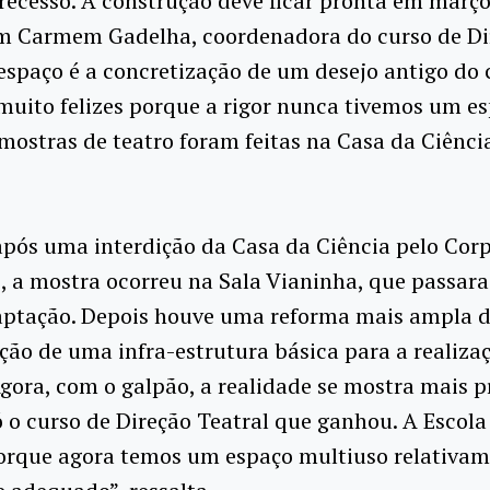
recesso. A construção deve ficar pronta em março
m Carmem Gadelha, coordenadora do curso de Di
 espaço é a concretização de um desejo antigo do 
uito felizes porque a rigor nunca tivemos um es
mostras de teatro foram feitas na Casa da Ciência
pós uma interdição da Casa da Ciência pelo Cor
, a mostra ocorreu na Sala Vianinha, que passar
aptação. Depois houve uma reforma mais ampla d
ção de uma infra-estrutura básica para a realiza
gora, com o galpão, a realidade se mostra mais p
ó o curso de Direção Teatral que ganhou. A Escola
orque agora temos um espaço multiuso relativa