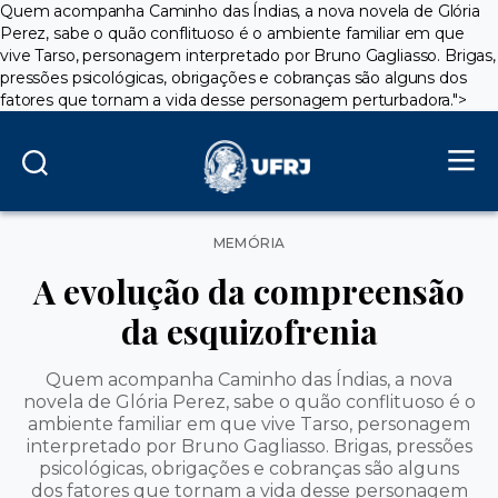
Quem acompanha Caminho das Índias, a nova novela de Glória
Perez, sabe o quão conflituoso é o ambiente familiar em que
vive Tarso, personagem interpretado por Bruno Gagliasso. Brigas,
pressões psicológicas, obrigações e cobranças são alguns dos
fatores que tornam a vida desse personagem perturbadora.">
Categorias
MEMÓRIA
A evolução da compreensão
da esquizofrenia
Quem acompanha Caminho das Índias, a nova
novela de Glória Perez, sabe o quão conflituoso é o
ambiente familiar em que vive Tarso, personagem
interpretado por Bruno Gagliasso. Brigas, pressões
psicológicas, obrigações e cobranças são alguns
dos fatores que tornam a vida desse personagem