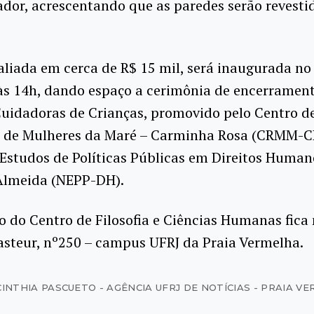
dor, acrescentando que as paredes serão revesti
aliada em cerca de R$ 15 mil, será inaugurada no 
 às 14h, dando espaço a cerimônia de encerramen
Cuidadoras de Crianças, promovido pelo Centro d
a de Mulheres da Maré – Carminha Rosa (CRMM-C
Estudos de Políticas Públicas em Direitos Human
Almeida (NEPP-DH).
o do Centro de Filosofia e Ciências Humanas fica
asteur, nº250 – campus UFRJ da Praia Vermelha.
CINTHIA PASCUETO - AGÊNCIA UFRJ DE NOTÍCIAS - PRAIA V