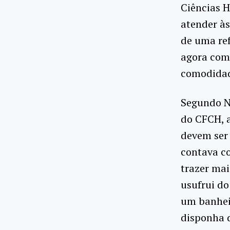
Ciências 
atender às
de uma re
agora com
comodidad
Segundo N
do CFCH, a
devem ser 
contava co
trazer ma
usufrui do
um banhei
disponha d