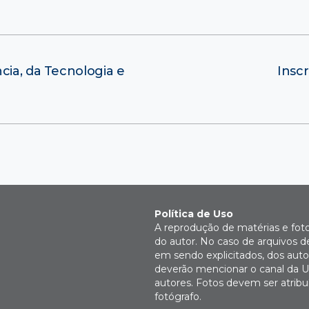
cia, da Tecnologia e
Insc
Política de Uso
A reprodução de matérias e fot
do autor. No caso de arquivos d
em sendo explicitados, dos autor
deverão mencionar o canal da U
autores. Fotos devem ser atri
fotógrafo.