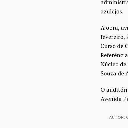
administra
azulejos.
A obra, av
fevereiro,
Curso de 
Referênci
Núcleo de 
Souza de 
O auditóri
Avenida P
AUTOR: 