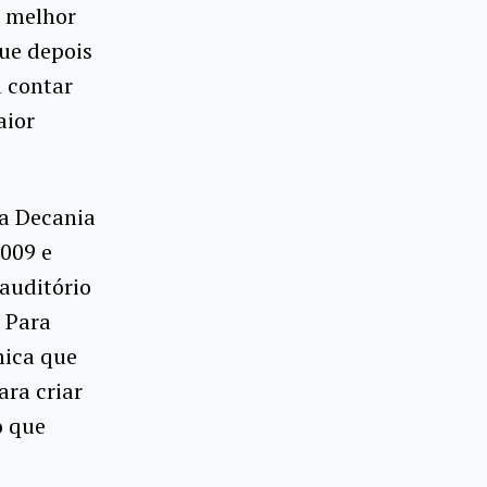
a melhor
que depois
 contar
aior
da Decania
2009 e
 auditório
 Para
mica que
ara criar
o que