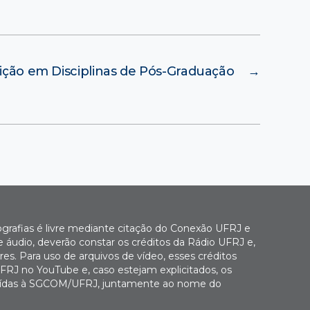
rição em Disciplinas de Pós-Graduação
→
ografias é livre mediante citação do Conexão UFRJ e
e áudio, deverão constar os créditos da Rádio UFRJ e,
es. Para uso de arquivos de vídeo, esses créditos
FRJ no YouTube e, caso estejam explicitados, os
buídas à SGCOM/UFRJ, juntamente ao nome do