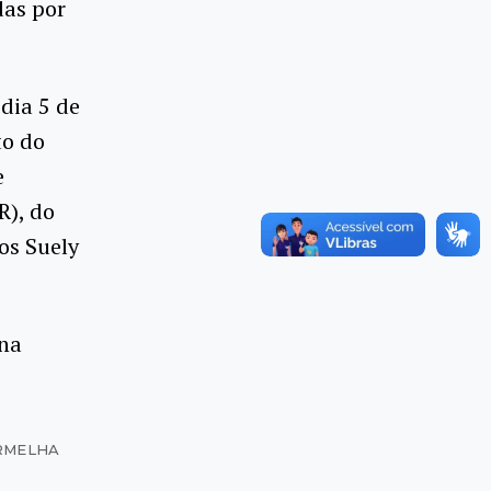
das por
dia 5 de
to do
e
R), do
os Suely
 na
ERMELHA