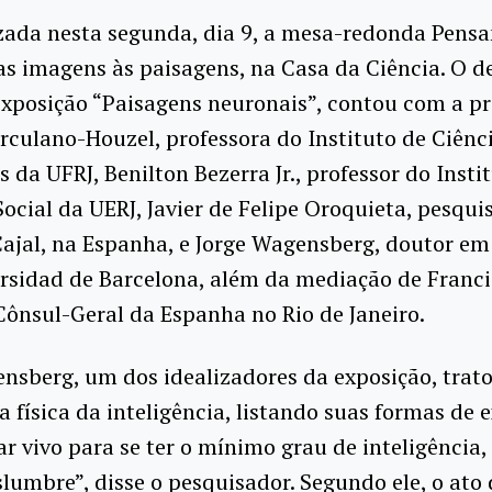
izada nesta segunda, dia 9, a mesa-redonda Pens
as imagens às paisagens, na Casa da Ciência. O d
exposição “Paisagens neuronais”, contou com a p
culano-Houzel, professora do Instituto de Ciênc
 da UFRJ, Benilton Bezerra Jr., professor do Insti
ocial da UERJ, Javier de Felipe Oroquieta, pesqui
Cajal, na Espanha, e Jorge Wagensberg, doutor em
rsidad de Barcelona, além da mediação de Franc
Cônsul-Geral da Espanha no Rio de Janeiro.
nsberg, um dos idealizadores da exposição, trat
a física da inteligência, listando suas formas de e
ar vivo para se ter o mínimo grau de inteligência,
islumbre”, disse o pesquisador. Segundo ele, o ato