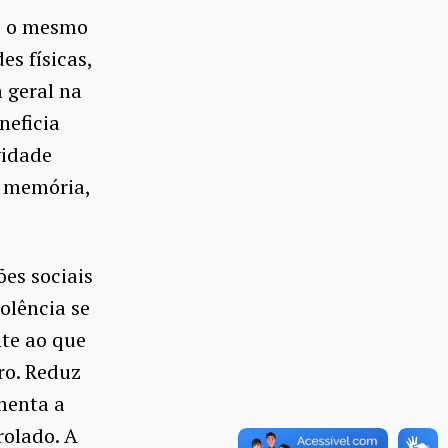
 é o mesmo
es físicas,
 geral na
neficia
vidade
a memória,
es sociais
olência se
te ao que
ro. Reduz
umenta a
rolado. A