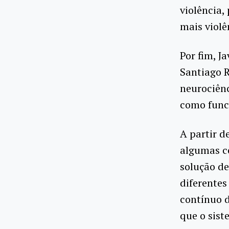
violência,
mais violê
Por fim, J
Santiago 
neurociên
como funci
A partir d
algumas cé
solução de
diferentes
contínuo d
que o sist