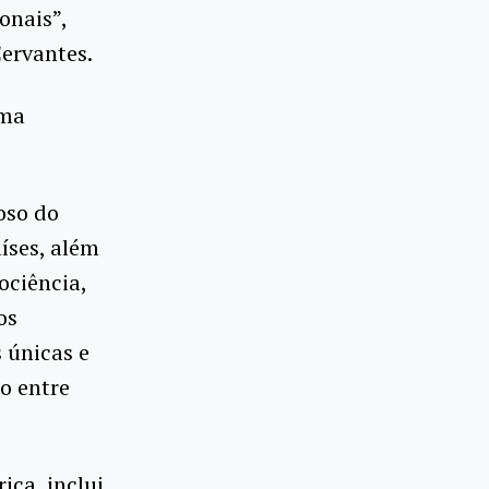
onais”,
Cervantes.
uma
oso do
aíses, além
ociência,
os
 únicas e
o entre
ica, inclui