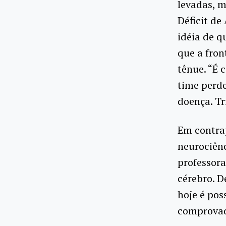
levadas, m
Déficit de
idéia de q
que a fron
tênue. “É
time perde
doença. Tr
Em contra
neurociênc
professora
cérebro. D
hoje é pos
comprovad