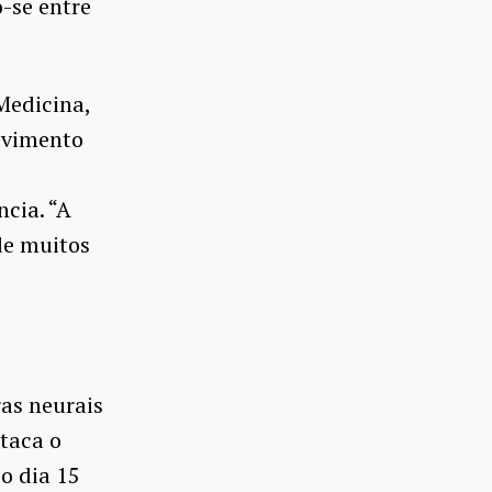
-se entre
Medicina,
olvimento
cia. “A
de muitos
ras neurais
staca o
o dia 15