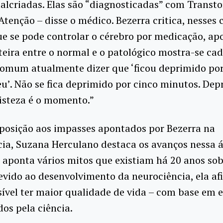
alcriadas. Elas são “diagnosticadas” com Transt
 Atenção – disse o médico. Bezerra critica, nesses 
ue se pode controlar o cérebro por medicação, a
teira entre o normal e o patológico mostra-se ca
 comum atualmente dizer que ‘ficou deprimido po
u’. Não se fica deprimido por cinco minutos. Dep
isteza é o momento.”
posição aos impasses apontados por Bezerra na
ia, Suzana Herculano destaca os avanços nessa á
 aponta vários mitos que existiam há 20 anos sob
evido ao desenvolvimento da neurociência, ela a
sível ter maior qualidade de vida – com base em 
os pela ciência.