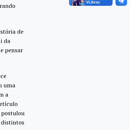
erando
stória de
i da
de pensar
ece
om uma
am a
etículo
l postulou
distintos