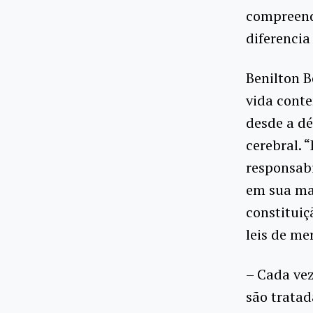
compreende
diferencia
Benilton B
vida conte
desde a dé
cerebral. 
responsabi
em sua mai
constituiç
leis de me
– Cada vez
são trata