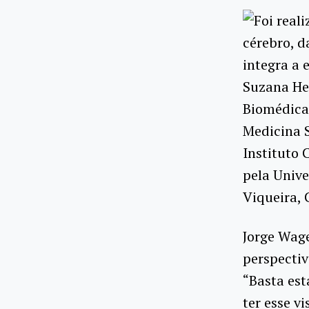
Foi real
cérebro, d
integra a 
Suzana Her
Biomédicas
Medicina S
Instituto 
pela Unive
Viqueira, 
Jorge Wage
perspectiv
“Basta est
ter esse v