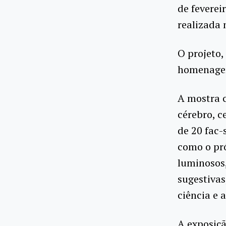
de feverei
realizada 
O projeto,
homenagem
A mostra c
cérebro, c
de 20 fac-
como o pró
luminosos,
sugestivas
ciência e a
A exposiçã