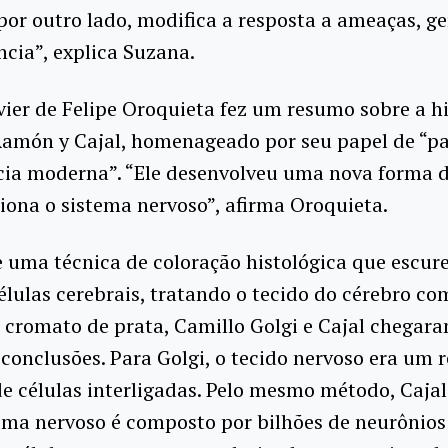
 por outro lado, modifica a resposta a ameaças, g
ncia”, explica Suzana.
avier de Felipe Oroquieta fez um resumo sobre a hi
Ramón y Cajal, homenageado por seu papel de “pa
cia moderna”. “Ele desenvolveu uma nova forma 
ona o sistema nervoso”, afirma Oroquieta.
e uma técnica de coloração histológica que escur
lulas cerebrais, tratando o tecido do cérebro c
 cromato de prata, Camillo Golgi e Cajal chegar
 conclusões. Para Golgi, o tecido nervoso era um r
e células interligadas. Pelo mesmo método, Caja
ema nervoso é composto por bilhões de neurônios 