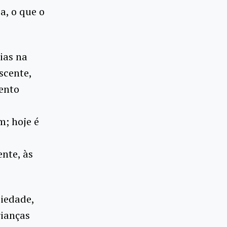
a, o que o
ias na
scente,
ento
m; hoje é
ente, às
siedade,
rianças