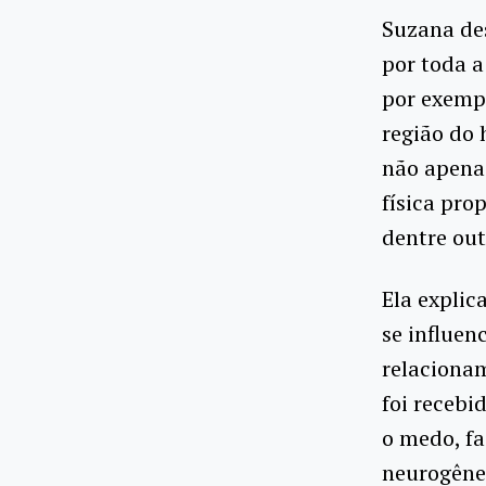
Suzana des
por toda a
por exempl
região do 
não apena
física pro
dentre out
Ela explic
se influe
relaciona
foi recebi
o medo, fa
neurogêne