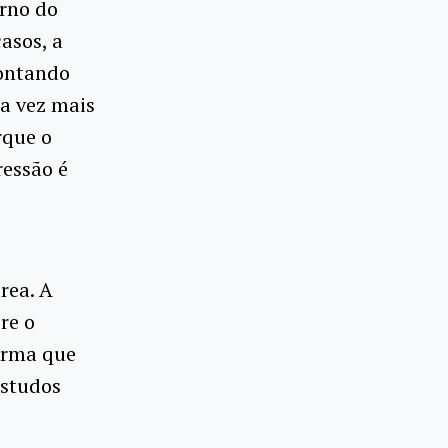
orno do
casos, a
pontando
da vez mais
rque o
ressão é
rea. A
re o
firma que
estudos