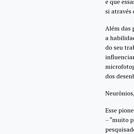
e que essa
si através
Além das 
a habilida
do seu tr
influencia
microfotog
dos desenh
Neurônios,
Esse pione
– “muito p
pesquisado