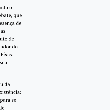
ando o
ebate, que
resença de
ias
tuto de
sador do
 Física
isco
ou da
xistência:
 para se
 de