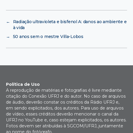
←
Radiação ultravioleta e bisfenol A: danos ao ambiente e
à vida
→
50 anos sem o mestre Villa-Lobos
Política de Uso
A reprodução de matérias e fotografias é livre mediante
citação do Conexão UFRJ e do autor. No caso de arquivos
de áudio, deverão constar os créditos da Rádio UFRJ e,
em sendo explicitados, dos autores. Para uso de arquivos
de vídeo, esses créditos deverão mencionar o canal da
UFRJ no YouTube e, caso estejam explicitados, os autores.
Fotos devem ser atribuídas à SGCOM/UFRJ, juntamente
ao nome do fotógrafo.