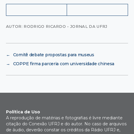
AUTOR: RODRIGO RICARDO - JORNAL DA UFRJ
←
Comitê debate propostas para museus
→
COPPE firma parceria com universidade chinesa
Política de Uso
A reprodução de matérias e fotografias é livre mediante
citação do Conexão UFRJ e do autor. No caso de arquivos
de áudio, deverão constar os créditos da Rádio UFRJ e,