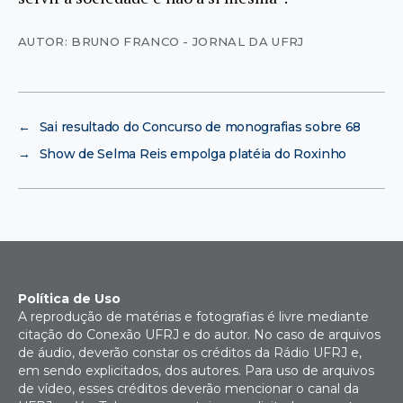
AUTOR: BRUNO FRANCO - JORNAL DA UFRJ
←
Sai resultado do Concurso de monografias sobre 68
→
Show de Selma Reis empolga platéia do Roxinho
Política de Uso
A reprodução de matérias e fotografias é livre mediante
citação do Conexão UFRJ e do autor. No caso de arquivos
de áudio, deverão constar os créditos da Rádio UFRJ e,
em sendo explicitados, dos autores. Para uso de arquivos
de vídeo, esses créditos deverão mencionar o canal da