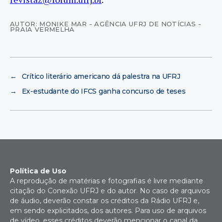
AUTOR: MONIKE MAR - AGÊNCIA UFRJ DE NOTÍCIAS -
PRAIA VERMELHA
←
Crítico literário americano dá palestra na UFRJ
→
Ex-estudante do IFCS ganha concurso de teses
Política de Uso
A reprodução de matérias e fotografias é livre mediante
citação do Conexão UFRJ e do autor. No caso de arquivos
de áudio, deverão constar os créditos da Rádio UFRJ e,
em sendo explicitados, dos autores. Para uso de arquivos
de vídeo, esses créditos deverão mencionar o canal da