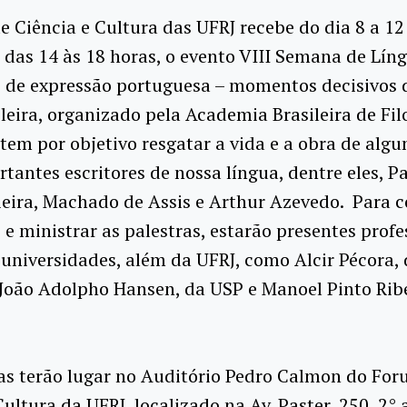
 Ciência e Cultura das UFRJ recebe do dia 8 a 12
das 14 às 18 horas, o evento VIII Semana de Lín
s de expressão portuguesa – momentos decisivos 
leira, organizado pela Academia Brasileira de Fil
tem por objetivo resgatar a vida e a obra de algu
tantes escritores de nossa língua, dentre eles, P
eira, Machado de Assis e Arthur Azevedo. Para c
 e ministrar as palestras, estarão presentes profe
 universidades, além da UFRJ, como Alcir Pécora,
João Adolpho Hansen, da USP e Manoel Pinto Ribe
as terão lugar no Auditório Pedro Calmon do Fo
Cultura da UFRJ, localizado na Av. Paster, 250, 2°