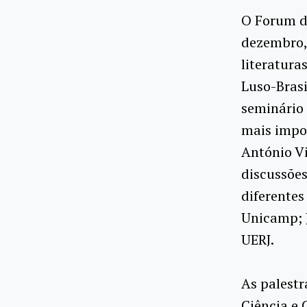
O Forum de
dezembro, 
literatura
Luso-Brasi
seminário 
mais impor
António Vi
discussões
diferentes
Unicamp; 
UERJ.
As palestr
Ciência e 