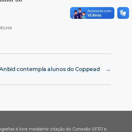
MELHA
Anbid contempla alunos do Coppead
→
ografias é livre mediante citação do Conexão UFRJ e