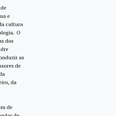
 de
gua e
da cultura
ologia. O
ns dos
adre
onduzir as
ssores de
 da
iro, da
rum de
 andar do