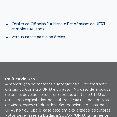
←
Centro de Ciências Jurídicas e Econômicas da UFRJ
completa 40 anos
→
Versus nasce para a polêmica
Política de Uso
A reprodução de matérias e fotografias é livre mediante
citação do Conexão UFRJ e do autor. No caso de arquivos
de áudio, deverão constar os créditos da Rádio UFRJ e,
em sendo explicitados, dos autores. Para uso de arquivos
de vídeo, esses créditos deverão mencionar o canal da
UFRJ no YouTube e, caso estejam explicitados, os autores.
Fotos devem ser atribuídas à SGCOM/UFRJ, juntamente