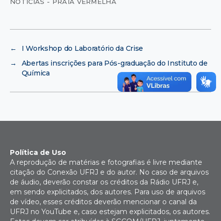
NOTÍCIAS - PRAIA VERMELHA
←
I Workshop do Laboratório da Crise
→
Abertas inscrições para Pós-graduação do Instituto de
Química
Política de Uso
A reprodução de matérias e fotografias é livre mediante
citação do Conexão UFRJ e do autor. No caso de arquivos
de áudio, deverão constar os créditos da Rádio UFRJ e,
em sendo explicitados, dos autores. Para uso de arquivos
de vídeo, esses créditos deverão mencionar o canal da
UFRJ no YouTube e, caso estejam explicitados, os autores.