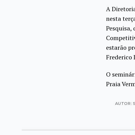
A Diretori
nesta terç
Pesquisa, 
Competitiv
estarão pr
Frederico 
O seminári
Praia Verm
AUTOR: 