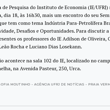
a de Pesquisa do Instituto de Economia (IE/UFRJ) 
a, dia 18, às 16h30, mais um encontro do seu Sem
que tem como tema Indústria Para-Petrolífera Bra
idade, Desafios e Oportunidades. Para discutir a
esentes os professores do IE Adilson de Oliveira, 
Leão Rocha e Luciano Dias Losekann.
o acontece na sala 102 do IE, localizado no cam
elha, na Avenida Pasteur, 250, Urca.
SOFIA MOUTINHO - AGÊNCIA UFRJ DE NOTÍCIAS - PRAIA VER