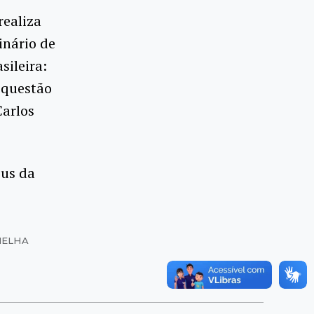
realiza
inário de
sileira:
 questão
Carlos
pus da
MELHA