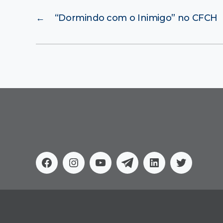
←
“Dormindo com o Inimigo” no CFCH
Facebook
Instagram
Youtube
Telegram
Linkedin
Twitter