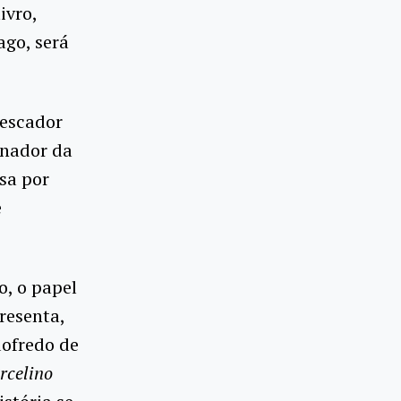
ivro,
ago, será
pescador
enador da
sa por
e
o, o papel
resenta,
dofredo de
celino