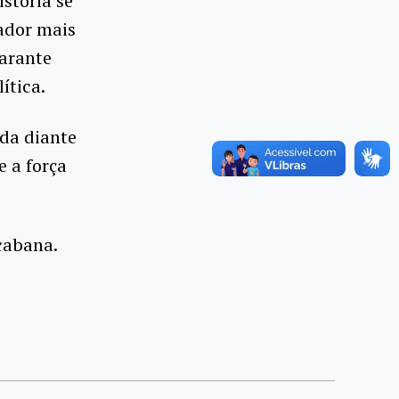
istória se
rador mais
garante
ítica.
da diante
e a força
cabana.