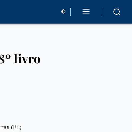
8º livro
ras (FL)