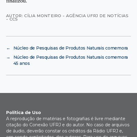
finalizou.
AUTOR: CÍLIA MONTEIRO - AGÊNCIA UFRJ DE NOTÍCIAS
- CCS
←
Núcleo de Pesquisas de Produtos Naturais comemora
→
Núcleo de Pesquisas de Produtos Naturais comemora
45 anos
Política de Uso
A reprodução de matérias e fotografias é livre mediante
citação do Conexão UFRJ e do autor. No caso de arquivos
de áudio, deverão constar os créditos da Rádio UFRJ e,
em sendo explicitados, dos autores. Para uso de arquivos