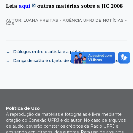
Leia
aqui
outras matérias sobre a JIC 2008
AUTOR: LUANA FREITAS - AGÊNCIA UFRJ DE NOTÍCIAS -
CCS
←
Diálogos entre o artista e a platéia
→
Dança de salão é objeto de estudo na Educação Física
Política de Uso
A reprodução de matérias e fotografias é livre mediante
citação do Conexão UFRJ e do autor. No caso de arquivos
de áudio, deverão constar os créditos da Rádio UFRJ e,
em sendo explicitados, dos autores. Para uso de arquivos