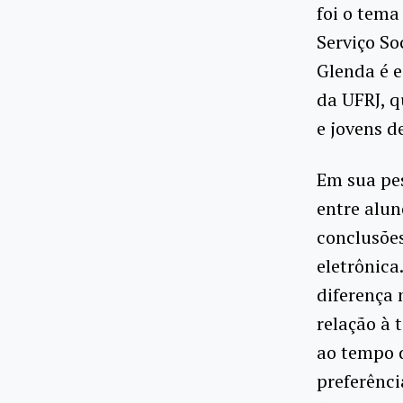
foi o tema
Serviço Soc
Glenda é 
da UFRJ, q
e jovens d
Em sua pes
entre alun
conclusõe
eletrônic
diferença
relação à 
ao tempo d
preferênci