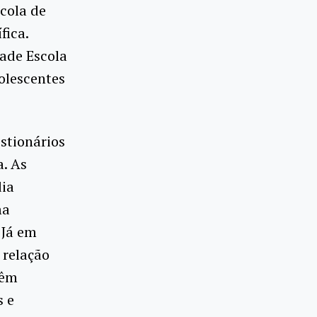
cola de
fica.
ade Escola
olescentes
stionários
a. As
dia
ma
 Já em
 relação
têm
s e