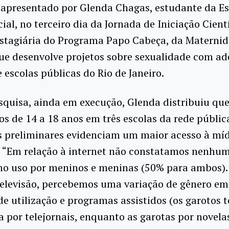
 apresentado por Glenda Chagas, estudante da Es
ial, no terceiro dia da Jornada de Iniciação Cientí
estagiária do Programa Papo Cabeça, da Maternid
ue desenvolve projetos sobre sexualidade com ad
e escolas públicas do Rio de Janeiro.
quisa, ainda em execução, Glenda distribuiu que
os de 14 a 18 anos em três escolas da rede públic
s preliminares evidenciam um maior acesso à mí
a. “Em relação à internet não constatamos nenhu
 no uso por meninos e meninas (50% para ambos).
televisão, percebemos uma variação de gênero em
e utilização e programas assistidos (os garotos 
a por telejornais, enquanto as garotas por novela