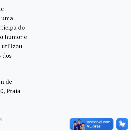
de
s uma
ticipa do
 o humor e
 utilizou
s dos
um de
0, Praia
A