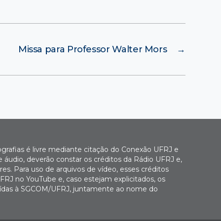
Missa para Professor Walter Mors
→
ografias é livre mediante citação do Conexão UFRJ e
e áudio, deverão constar os créditos da Rádio UFRJ e,
es. Para uso de arquivos de vídeo, esses créditos
FRJ no YouTube e, caso estejam explicitados, os
buídas à SGCOM/UFRJ, juntamente ao nome do