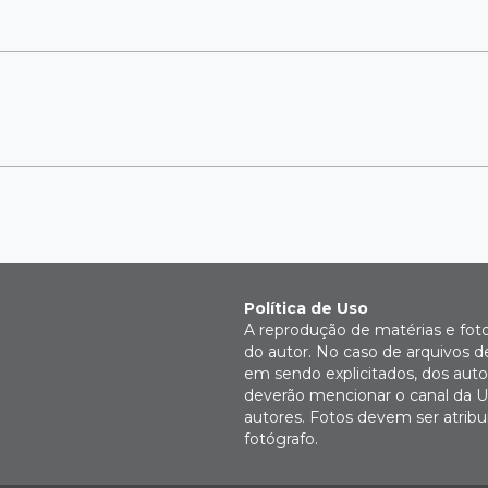
Política de Uso
A reprodução de matérias e fot
do autor. No caso de arquivos d
em sendo explicitados, dos autor
deverão mencionar o canal da U
autores. Fotos devem ser atri
fotógrafo.