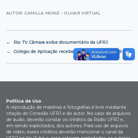
AUTOR: CAMILLA MUNIZ - OLHAR VIRTUAL
←
Rio TV Câmara exibe documentário da UFRJ
→
Colégio de Aplicação recebe exposição sobre 1968
Política de Uso
A reprodução de matérias e fotografias é livre mediante
citação do Conexão UFRJ e do autor. No caso de arquivos
de áudio, deverão constar os créditos da Rádio UFRJ e,
em sendo explicitados, dos autores. Para uso de arquivos
de vídeo, esses créditos deverão mencionar o canal da