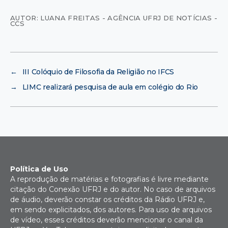
AUTOR: LUANA FREITAS - AGÊNCIA UFRJ DE NOTÍCIAS -
CCS
←
III Colóquio de Filosofia da Religião no IFCS
→
LIMC realizará pesquisa de aula em colégio do Rio
Política de Uso
A reprodução de matérias e fotografias é livre mediante
citação do Conexão UFRJ e do autor. No caso de arquivos
de áudio, deverão constar os créditos da Rádio UFRJ e,
em sendo explicitados, dos autores. Para uso de arquivos
de vídeo, esses créditos deverão mencionar o canal da