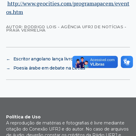
http://www.geocities.com/programapacem/event
os.htm
AUTOR: RODRIGO LOIS - AGÊNCIA UFRJ DE NOTÍCIAS -
PRAIA VERMELHA
←
Escritor angolano lança livro no Rio
→
Poesia árabe em debate na Letras
Política de Uso
A reprodução de matérias e fotografias é livre mediante
citação do Conexão UFRJ e do autor. No caso de arquivos
de áudio, deverão constar os créditos da Rádio UFRJ e,