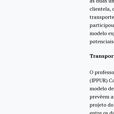
as duas u
clientela,
transporte
participou
modelo exp
potenciais
Transport
O professo
(IPPUR) Ca
modelo de 
prevêem as
projeto do
entre os d