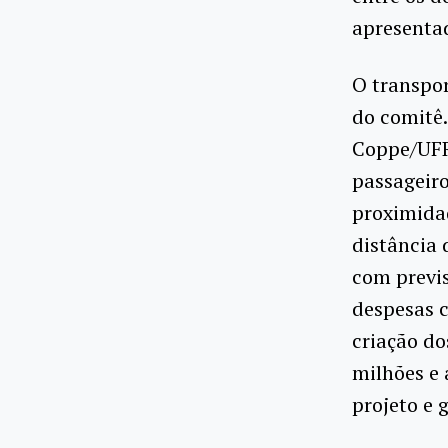
apresentad
O transpor
do comitê.
Coppe/UFRJ
passageiro
proximidad
distância 
com previs
despesas c
criação d
milhões e 
projeto e 