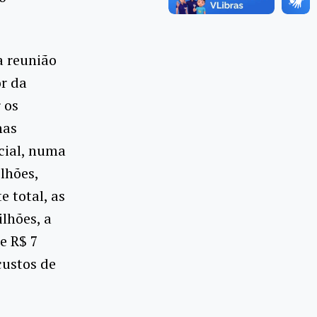
a reunião
r da
 os
nas
ncial, numa
ilhões,
 total, as
lhões, a
e R$ 7
custos de