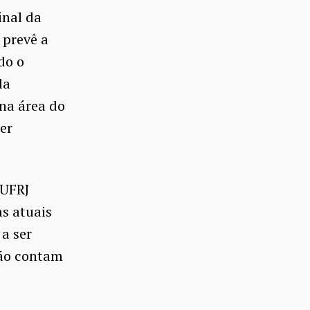
inal da
 prevê a
do o
da
 na área do
er
 UFRJ
as atuais
a ser
não contam