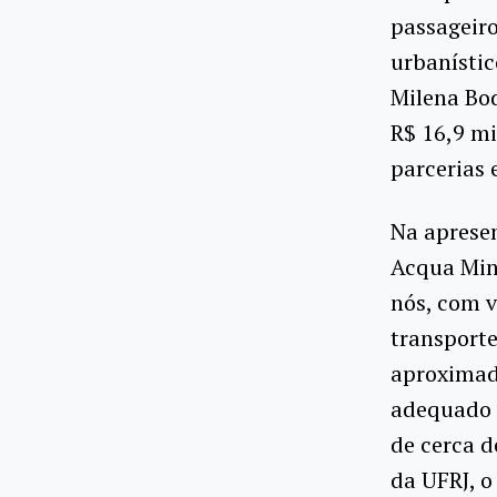
passageiro
urbanístic
Milena Bod
R$ 16,9 mi
parcerias 
Na apresen
Acqua Mini
nós, com v
transporte
aproximado
adequado p
de cerca d
da UFRJ, o