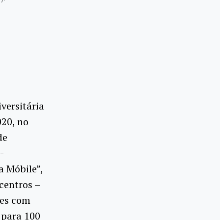
versitária
020, no
de
-
a Móbile”,
centros –
ões com
 para 100