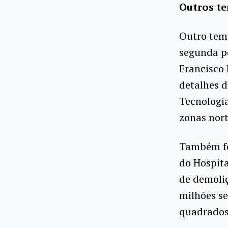
Outros t
Outro tema
segunda po
Francisco 
detalhes d
Tecnologia
zonas nort
Também fo
do Hospita
de demoliç
milhões se
quadrados