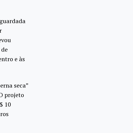
 aguardada
r
evou
 de
entro e às
erna seca”
O projeto
R$ 10
tros