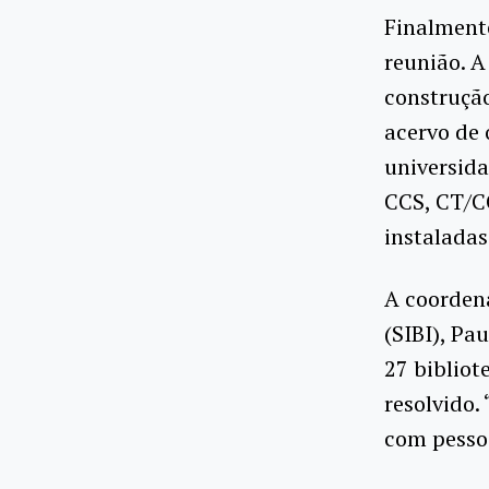
Finalmente
reunião. A
construção
acervo de 
universida
CCS, CT/C
instaladas
A coorden
(SIBI), Pa
27 bibliot
resolvido.
com pessoa