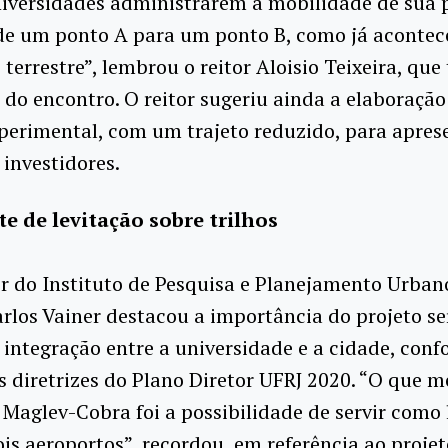
niversidades administrarem a mobilidade de sua 
 de um ponto A para um ponto B, como já aconte
 terrestre”, lembrou o reitor Aloisio Teixeira, q
 do encontro. O reitor sugeriu ainda a elaboraçã
erimental, com um trajeto reduzido, para apres
 investidores.
e de levitação sobre trilhos
r do Instituto de Pesquisa e Planejamento Urban
rlos Vainer destacou a importância do projeto s
integração entre a universidade e a cidade, con
 diretrizes do Plano Diretor UFRJ 2020. “O que m
 Maglev-Cobra foi a possibilidade de servir como 
ois aeroportos”, recordou, em referência ao projet