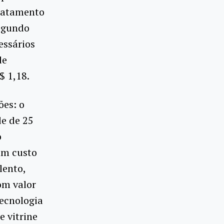
tratamento
Segundo
essários
de
$ 1,18.
ões: o
de de 25
o
 um custo
lento,
om valor
tecnologia
e vitrine