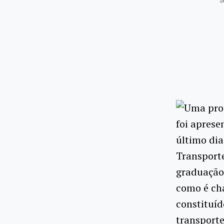
Uma prop
foi aprese
último dia
Transporte
graduação 
como é cha
constituíd
transport