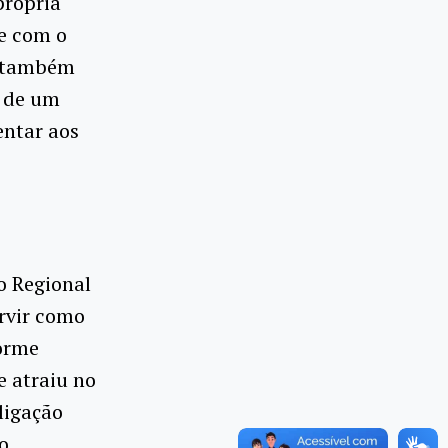
própria
ce com o
ue também
o de um
entar aos
o Regional
ervir como
forme
e atraiu no
ligação
o