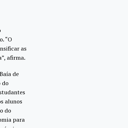
o
o. “O
nsificar as
”, afirma.
Baía de
o do
estudantes
os alunos
no do
nomia para