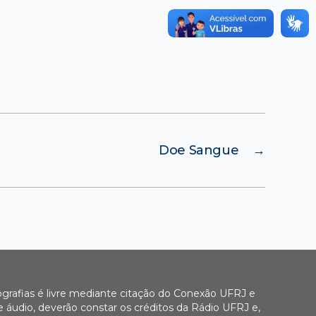
Doe Sangue
→
ografias é livre mediante citação do Conexão UFRJ e
e áudio, deverão constar os créditos da Rádio UFRJ e,