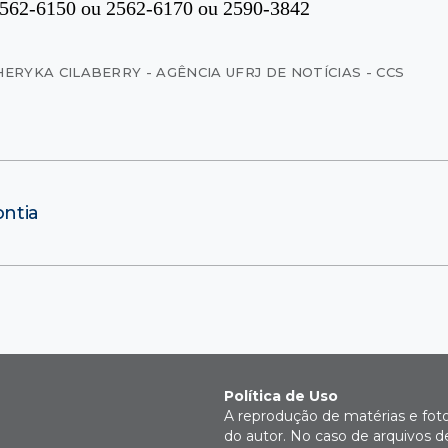
 2562-6150 ou 2562-6170 ou 2590-3842
HERYKA CILABERRY - AGÊNCIA UFRJ DE NOTÍCIAS - CCS
ntia
Política de Uso
A reprodução de matérias e fot
do autor. No caso de arquivos d