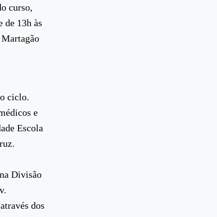
o curso,
e de 13h às
a Martagão
s
o ciclo.
 médicos e
dade Escola
ruz.
 na Divisão
v.
através dos