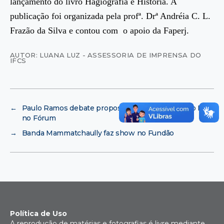
lançamento do livro Hagiografia e História. A
publicação foi organizada pela profª. Drª Andréia C. L.
Frazão da Silva e contou com o apoio da Faperj.
AUTOR: LUANA LUZ - ASSESSORIA DE IMPRENSA DO
IFCS
←
Paulo Ramos debate propostas para Prefeitura do Rio
no Fórum
→
Banda Mammatchaully faz show no Fundão
Política de Uso
A reprodução de matérias e fotografias é livre mediante