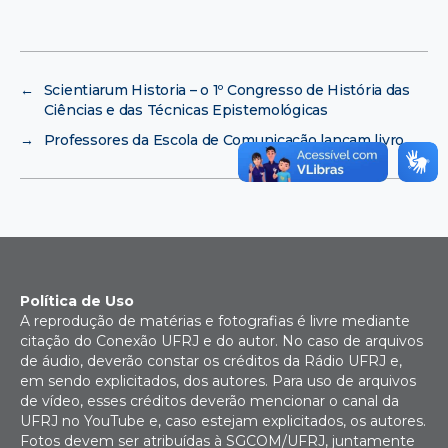
←
Scientiarum Historia – o 1º Congresso de História das
Ciências e das Técnicas Epistemológicas
→
Professores da Escola de Comunicação lançam livro
Política de Uso
A reprodução de matérias e fotografias é livre mediante
citação do Conexão UFRJ e do autor. No caso de arquivos
de áudio, deverão constar os créditos da Rádio UFRJ e,
em sendo explicitados, dos autores. Para uso de arquivos
de vídeo, esses créditos deverão mencionar o canal da
UFRJ no YouTube e, caso estejam explicitados, os autores.
Fotos devem ser atribuídas à SGCOM/UFRJ, juntamente