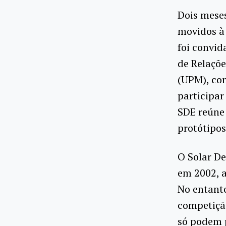
Dois meses
movidos à 
foi convid
de Relaçõe
(UPM), com
participar
SDE reúne 
protótipos
O Solar De
em 2002, 
No entanto
competição
só podem 