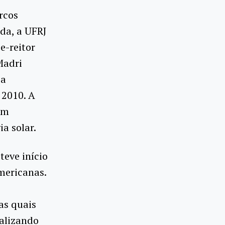
rcos
nda, a UFRJ
e-reitor
Madri
 a
 2010. A
em
a solar.
teve início
mericanas.
as quais
alizando