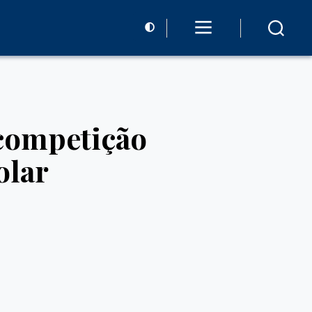
 competição
olar