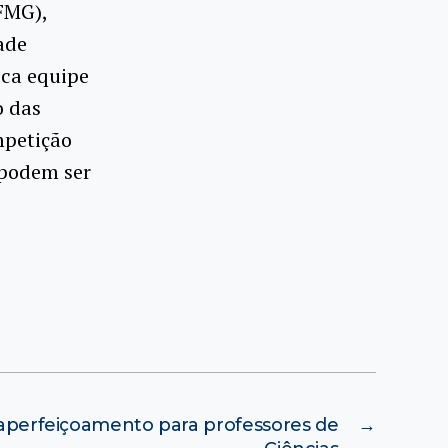
FMG),
ade
ica equipe
o das
mpetição
 podem ser
aperfeiçoamento para professores de
→