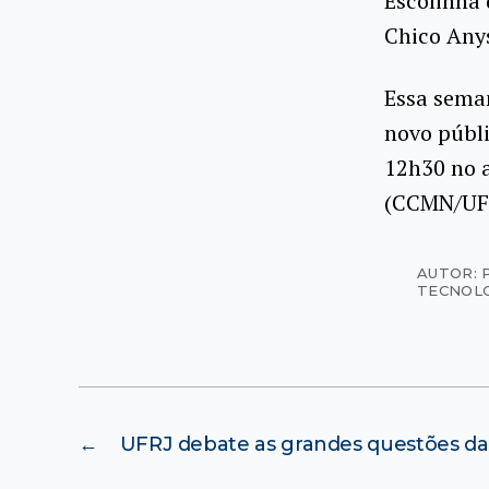
Escolinha 
Chico Any
Essa sema
novo públi
12h30 no 
(CCMN/UFRJ
AUTOR: 
TECNOL
←
UFRJ debate as grandes questões da 