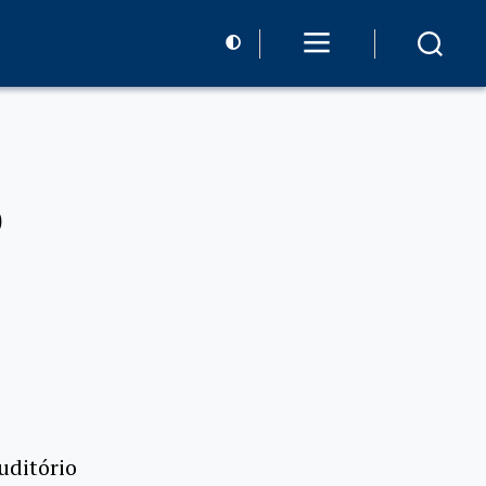
o
uditório