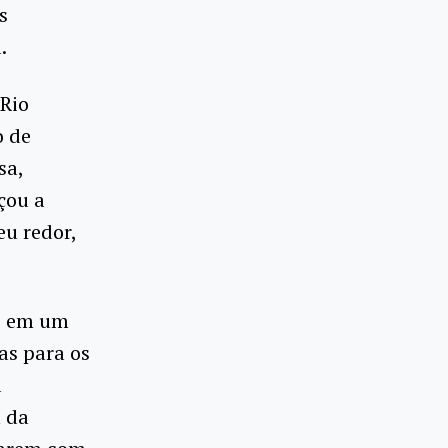
s
.
 Rio
o de
sa,
çou a
u redor,
a, em um
as para os
a
m da