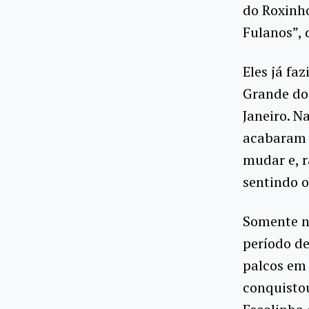
do Roxinho
Fulanos”, 
Eles já fa
Grande do 
Janeiro. N
acabaram s
mudar e, r
sentindo o
Somente n
período de
palcos em 
conquistou