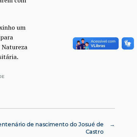
tuarem com
oxinho um
 para
a Natureza
itária.
DE
entenário de nascimento do Josué de
→
Castro