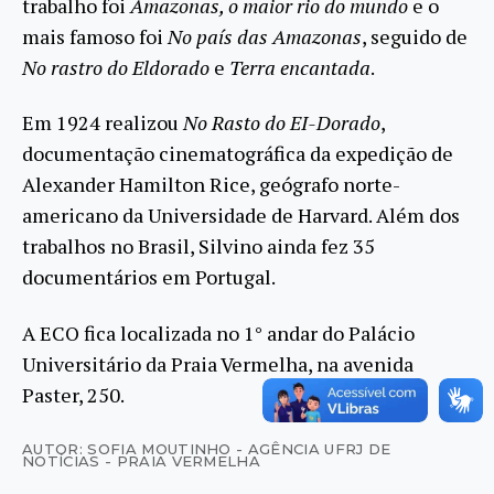
trabalho foi
Amazonas, o maior rio do mundo
e o
mais famoso foi
No país das Amazonas
, seguido de
No rastro do Eldorado
e
Terra encantada
.
Em 1924 realizou
No Rasto do EI-Dorado
,
documentação cinematográfica da expedição de
Alexander Hamilton Rice, geógrafo norte-
americano da Universidade de Harvard. Além dos
trabalhos no Brasil, Silvino ainda fez 35
documentários em Portugal.
A ECO fica localizada no 1° andar do Palácio
Universitário da Praia Vermelha, na avenida
Paster, 250.
AUTOR: SOFIA MOUTINHO - AGÊNCIA UFRJ DE
NOTÍCIAS - PRAIA VERMELHA