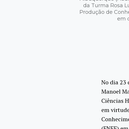
da Turma Rosa Lu
Produção de Conhec
em c
No dia 23 
Manoel Mau
Ciências 
em virtude
Conhecimen
(ENFF) em 