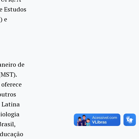
de Estudos
) e
aneiro de
(MST).
 oferece
outros
 Latina
iologia
rasil,
Educação