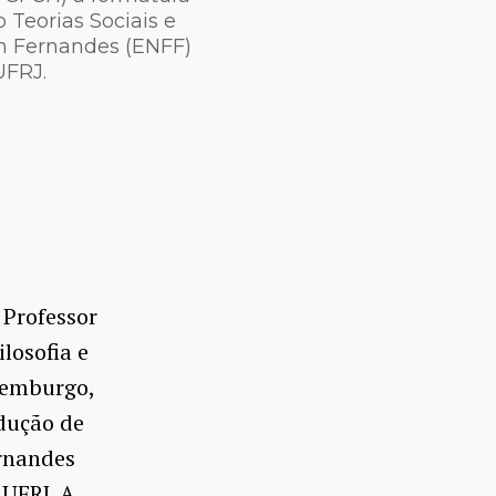
Teorias Sociais e
an Fernandes (ENFF)
UFRJ.
 Professor
losofia e
xemburgo,
dução de
ernandes
 UFRJ. A