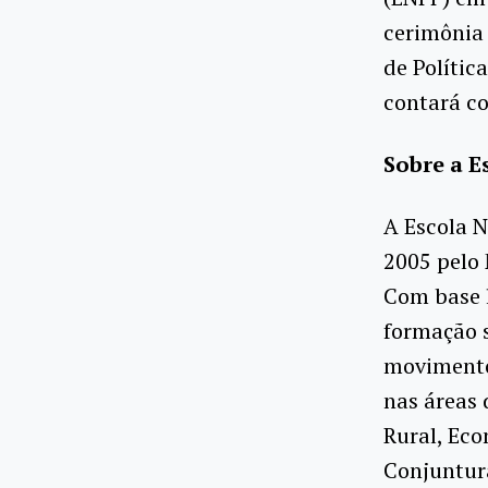
cerimônia 
de Políti
contará co
Sobre a E
A Escola N
2005 pelo
Com base l
formação s
movimentos
nas áreas 
Rural, Eco
Conjuntura