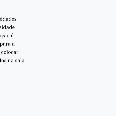
sidades
rsidade
ição é
 para a
 colocar
os na sala