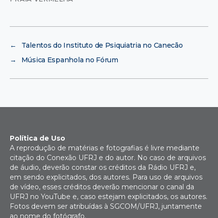
←
Talentos do Instituto de Psiquiatria no Canecão
→
Música Espanhola no Fórum
Política de Uso
A reprodução de matérias e fotografias é livre mediante
citação do Conexão UFRJ e do autor. No caso de arquivos
de áudio, deverão constar os créditos da Rádio UFRJ e,
em sendo explicitados, dos autores. Para uso de arquivos
de vídeo, esses créditos deverão mencionar o canal da
UFRJ no YouTube e, caso estejam explicitados, os autores.
Fotos devem ser atribuídas à SGCOM/UFRJ, juntamente
ao nome do fotógrafo.