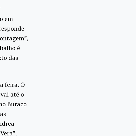
J
ro em
rresponde
 Montagem”,
balho é
xto das
 feira. O
vai até o
 no Buraco
las
ndrea
 Vera”,