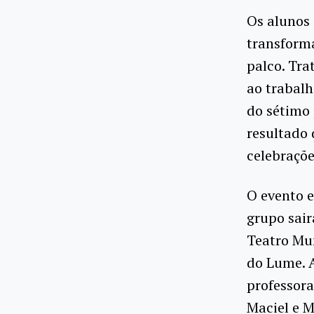
Os alunos 
transform
palco. Tra
ao trabalh
do sétimo
resultado 
celebraçõe
O evento e
grupo sair
Teatro Mun
do Lume. A
professor
Maciel e M