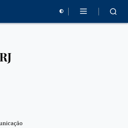
RJ
municação