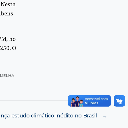
. Nesta
Rubens
PM, no
 250. O
RMELHA
nça estudo climático inédito no Brasil
→