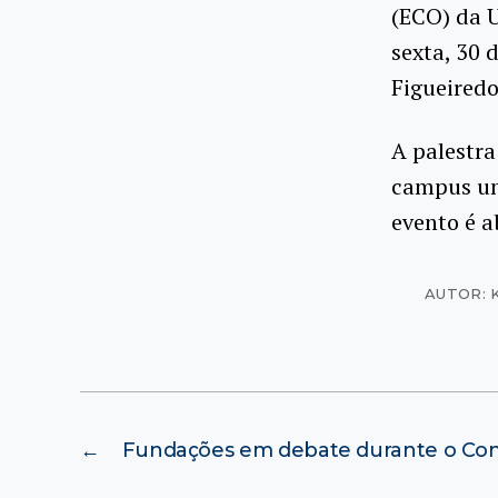
(ECO) da U
sexta, 30 
Figueiredo
A palestra
campus uni
evento é a
AUTOR: 
←
Fundações em debate durante o Co