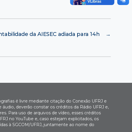
ntabilidade da AIESEC adiada para 14h
→
ografias é livre mediante citação do Conexão UFRJ e
e áudio, deverão constar os créditos da Rádio UFRJ e,
es. Para uso de arquivos de vídeo, esses créditos
FRJ no YouTube e, caso estejam explicitados, os
buídas à SGCOM/UFRJ, juntamente ao nome do