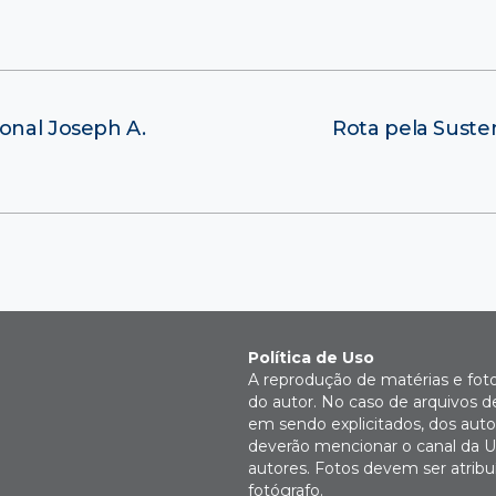
ional Joseph A.
Rota pela Suste
Política de Uso
A reprodução de matérias e fot
do autor. No caso de arquivos d
em sendo explicitados, dos autor
deverão mencionar o canal da U
autores. Fotos devem ser atri
fotógrafo.