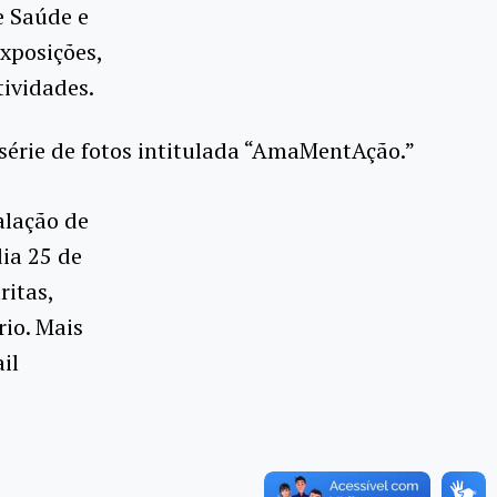
e Saúde e
xposições,
tividades.
série de fotos intitulada “AmaMentAção.”
alação de
dia 25 de
ritas,
io. Mais
il