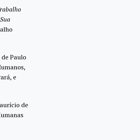
rabalho
 Sua
balho
 de Paulo
 Humanos,
ará, e
aurício de
 Humanas