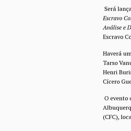
Será lança
Escravo Co
Análise e 
Escravo C
Haverá um
Tarso Vanu
Henri Buri
Cícero Gue
O evento o
Albuquerqu
(CFC), loc