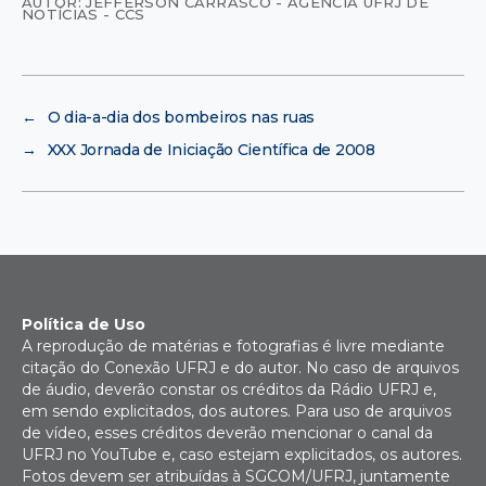
AUTOR: JEFFERSON CARRASCO - AGÊNCIA UFRJ DE
NOTÍCIAS - CCS
←
O dia-a-dia dos bombeiros nas ruas
→
XXX Jornada de Iniciação Científica de 2008
Política de Uso
A reprodução de matérias e fotografias é livre mediante
citação do Conexão UFRJ e do autor. No caso de arquivos
de áudio, deverão constar os créditos da Rádio UFRJ e,
em sendo explicitados, dos autores. Para uso de arquivos
de vídeo, esses créditos deverão mencionar o canal da
UFRJ no YouTube e, caso estejam explicitados, os autores.
Fotos devem ser atribuídas à SGCOM/UFRJ, juntamente