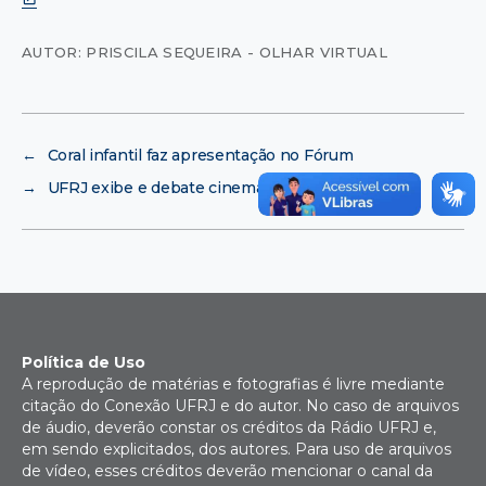
AUTOR: PRISCILA SEQUEIRA - OLHAR VIRTUAL
←
Coral infantil faz apresentação no Fórum
→
UFRJ exibe e debate cinema de Taiwan
Política de Uso
A reprodução de matérias e fotografias é livre mediante
citação do Conexão UFRJ e do autor. No caso de arquivos
de áudio, deverão constar os créditos da Rádio UFRJ e,
em sendo explicitados, dos autores. Para uso de arquivos
de vídeo, esses créditos deverão mencionar o canal da