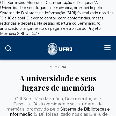
O II Seminário Memória, Documentação e Pesquisa: "A
Universidade e seus lugares de memória, promovido pelo
Sistema de Bibliotecas e Informação
(SIBI) foi realizado nos dias
15 e 16 de abril. O evento contou com conferências, mesas-
redondas e debates. Na sessão abertura do Seminário, foi
anunciado o lançamento da página eletrônica do
Projeto
Memória SiBI-UFRJ
.">
Categorias
MEMÓRIA
A universidade e seus
lugares de memória
O II Seminário Memória, Documentação e
Pesquisa: "A Universidade e seus lugares de
memória, promovido pelo
Sistema de Bibliotecas e
Informação
(SIBI) foi realizado nos dias 15 e 16 de