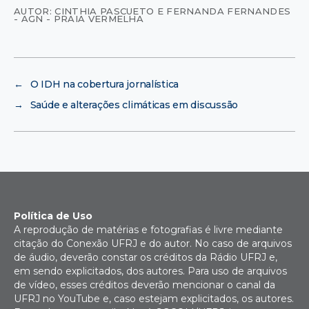
AUTOR: CINTHIA PASCUETO E FERNANDA FERNANDES
- AGN - PRAIA VERMELHA
←
O IDH na cobertura jornalística
→
Saúde e alterações climáticas em discussão
Política de Uso
A reprodução de matérias e fotografias é livre mediante
citação do Conexão UFRJ e do autor. No caso de arquivos
de áudio, deverão constar os créditos da Rádio UFRJ e,
em sendo explicitados, dos autores. Para uso de arquivos
de vídeo, esses créditos deverão mencionar o canal da
UFRJ no YouTube e, caso estejam explicitados, os autores.