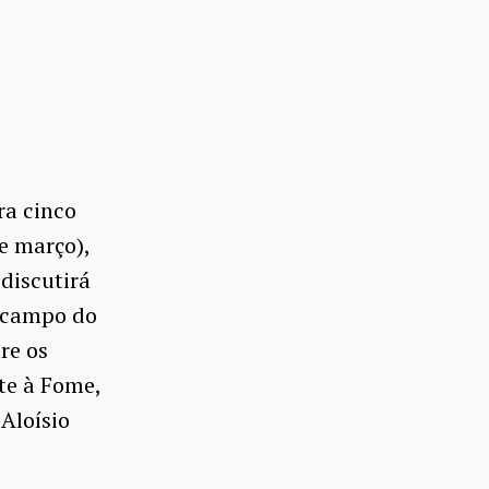
ra cinco
de março),
 discutirá
e campo do
re os
te à Fome,
Aloísio