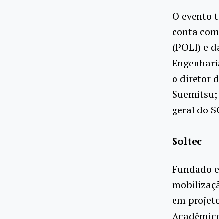
O evento t
conta com 
(POLI) e 
Engenhari
o diretor 
Suemitsu; 
geral do S
Soltec
Fundado e
mobilizaçã
em projeto
Acadêmico