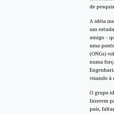
de pesquis
A idéia in
um estuda
amigo – qu
uma ponte
(ONGs) vol
numa forç
Engenharia
visando à 
O grupo id
fazerem pa
país, falt