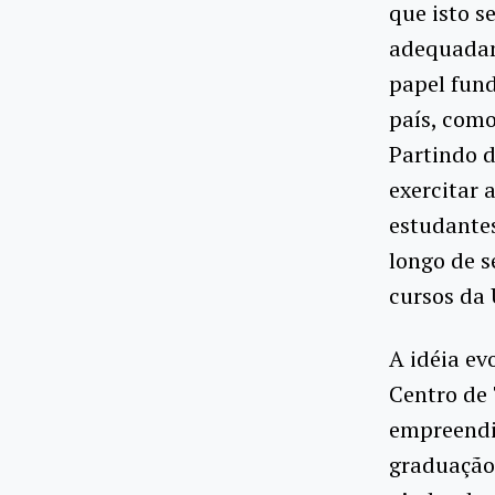
que isto s
adequadam
papel fun
país, como
Partindo d
exercitar 
estudante
longo de s
cursos da 
A idéia ev
Centro de 
empreendim
graduação