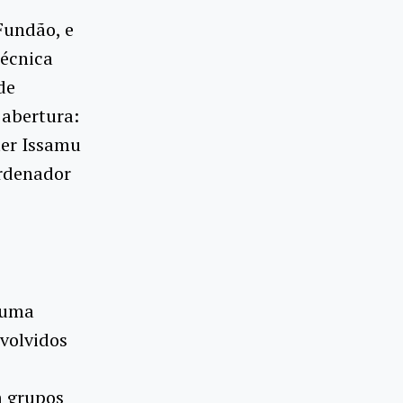
Fundão, e
técnica
de
 abertura:
ter Issamu
ordenador
 uma
volvidos
m grupos