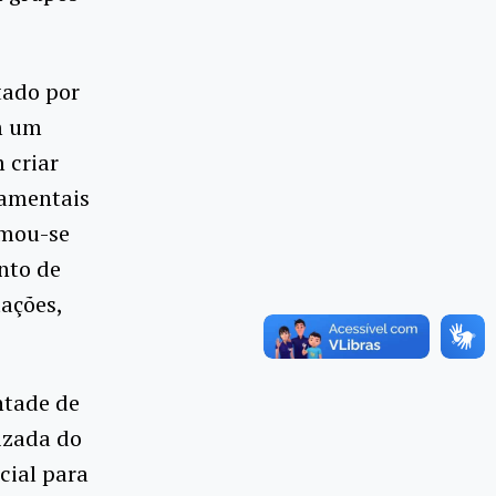
tado por
m um
 criar
namentais
rmou-se
nto de
tações,
ntade de
izada do
cial para