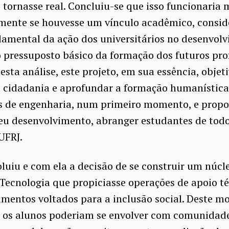
e tornasse real. Concluiu-se que isso funcionaria 
ente se houvesse um vínculo acadêmico, consid
damental da ação dos universitários no desenvol
 pressuposto básico da formação dos futuros prof
esta análise, este projeto, em sua essência, objet
a cidadania e aprofundar a formação humanística
s de engenharia, num primeiro momento, e propo
eu desenvolvimento, abranger estudantes de todo
UFRJ.
oluiu e com ela a decisão de se construir um núcl
Tecnologia que propiciasse operações de apoio té
entos voltados para a inclusão social. Deste mo
 os alunos poderiam se envolver com comunidade