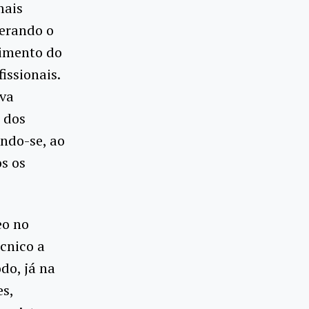
mais
erando o
vimento do
issionais.
iva
 dos
ndo-se, ao
s os
eo no
cnico a
do, já na
s,