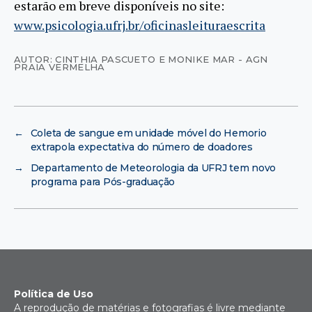
estarão em breve disponíveis no site:
www.psicologia.ufrj.br/oficinasleituraescrita
AUTOR: CINTHIA PASCUETO E MONIKE MAR - AGN
PRAIA VERMELHA
←
Coleta de sangue em unidade móvel do Hemorio
extrapola expectativa do número de doadores
→
Departamento de Meteorologia da UFRJ tem novo
programa para Pós-graduação
Política de Uso
A reprodução de matérias e fotografias é livre mediante