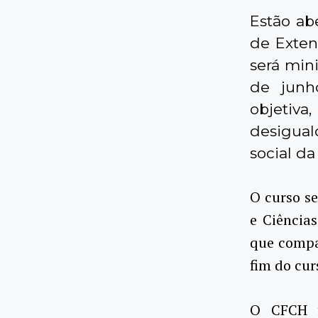
Estão abe
de Exten
será mini
de junh
objetiva
desiguald
social da
O curso se
e Ciência
que compa
fim do cur
O CFCH f