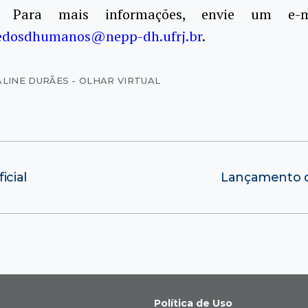
a. Para mais informações, envie um e-m
edosdhumanos@nepp-dh.ufrj.br
.
ALINE DURÃES - OLHAR VIRTUAL
icial
Lançamento do
Política de Uso