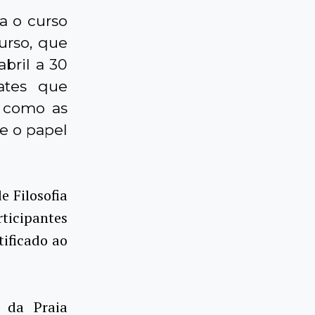
ra o curso
urso, que
abril a 30
ates que
s como as
e o papel
e Filosofia
ticipantes
ificado ao
 da Praia