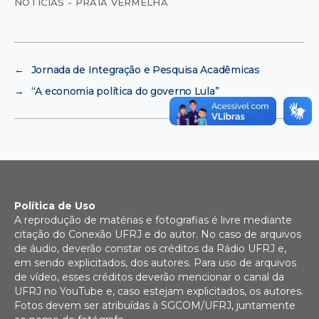
NOTÍCIAS - PRAIA VERMELHA
←
Jornada de Integração e Pesquisa Acadêmicas
→
“A economia política do governo Lula”
Política de Uso
A reprodução de matérias e fotografias é livre mediante
citação do Conexão UFRJ e do autor. No caso de arquivos
de áudio, deverão constar os créditos da Rádio UFRJ e,
em sendo explicitados, dos autores. Para uso de arquivos
de vídeo, esses créditos deverão mencionar o canal da
UFRJ no YouTube e, caso estejam explicitados, os autores.
Fotos devem ser atribuídas à SGCOM/UFRJ, juntamente