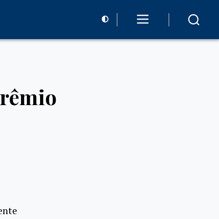
prêmio
ente