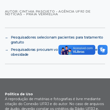
AUTOR: CINTHIA PASCUETO - AGÊNCIA UFRJ DE
NOTÍCIAS - PRAIA VERMELHA
←
Pesquisadores selecionam pacientes para tratamento
gratuito
→
Pesquisadoras procuram voluntários para combate à
obesidade
Política de Uso
A reprodução de matérias e fotografias é livre mediante
citação do Conexão UFRJ e do autor. No caso de arquivos
de áudio, deverão constar os créditos da Rádio UFRJ e,