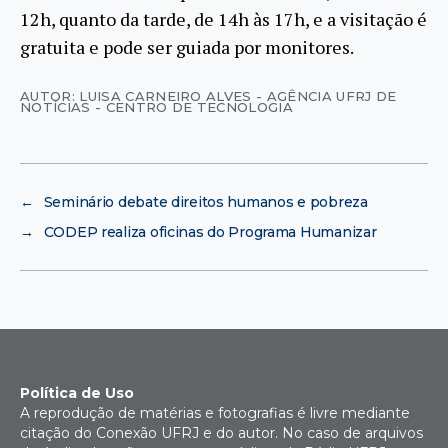
12h, quanto da tarde, de 14h às 17h, e a visitação é
gratuita e pode ser guiada por monitores.
AUTOR: LUISA CARNEIRO ALVES - AGÊNCIA UFRJ DE
NOTÍCIAS - CENTRO DE TECNOLOGIA
←
Seminário debate direitos humanos e pobreza
→
CODEP realiza oficinas do Programa Humanizar
Política de Uso
A reprodução de matérias e fotografias é livre mediante
citação do Conexão UFRJ e do autor. No caso de arquivos