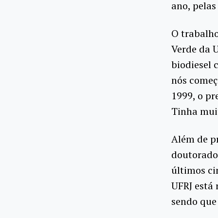
ano, pelas
O trabalho
Verde da U
biodiesel 
nós começ
1999, o pr
Tinha muit
Além de pr
doutorado
últimos ci
UFRJ está 
sendo que