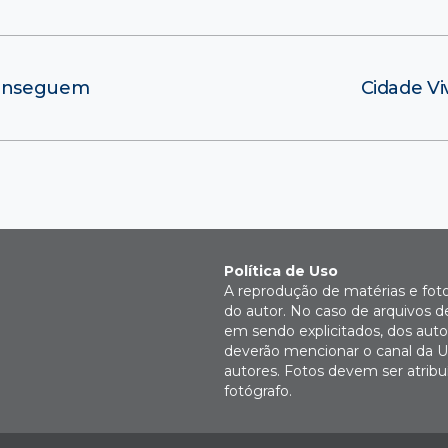
conseguem
Cidade Vi
Política de Uso
A reprodução de matérias e fot
do autor. No caso de arquivos d
em sendo explicitados, dos autor
deverão mencionar o canal da U
autores. Fotos devem ser atri
fotógrafo.