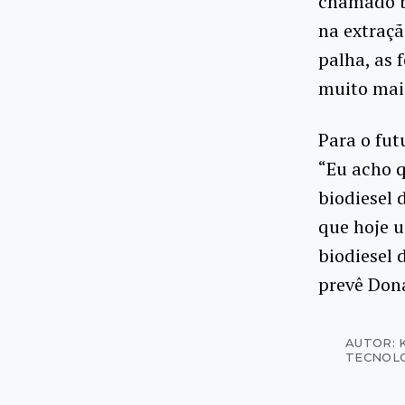
chamado bi
na extraçã
palha, as 
muito maio
Para o fut
“Eu acho q
biodiesel 
que hoje u
biodiesel 
prevê Don
AUTOR: 
TECNOL