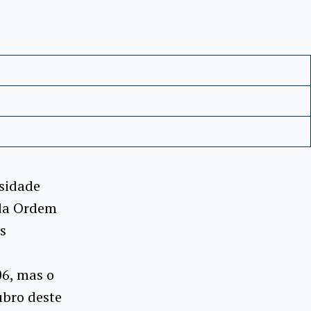
rsidade
 da Ordem
s
06, mas o
ubro deste