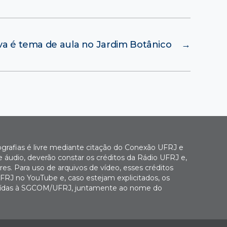
va é tema de aula no Jardim Botânico
→
ografias é livre mediante citação do Conexão UFRJ e
e áudio, deverão constar os créditos da Rádio UFRJ e,
es. Para uso de arquivos de vídeo, esses créditos
FRJ no YouTube e, caso estejam explicitados, os
buídas à SGCOM/UFRJ, juntamente ao nome do