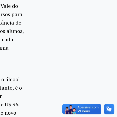
 Vale do
ursos para
tância do
os alunos,
licada
 uma
 o álcool
tanto, é o
r
de U$ 96.
do novo