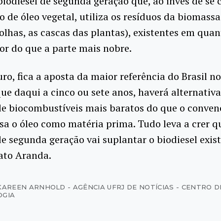
odiesel de segunda geração que, ao invés de se 
o de óleo vegetal, utiliza os resíduos da biomass
folhas, as cascas das plantas), existentes em qua
r do que a parte mais nobre.
uro, fica a aposta da maior referência do Brasil n
ue daqui a cinco ou sete anos, haverá alternativa
de biocombustíveis mais baratos do que o conven
sa o óleo como matéria prima. Tudo leva a crer q
de segunda geração vai suplantar o biodiesel exist
ato Aranda.
KAREEN ARNHOLD - AGÊNCIA UFRJ DE NOTÍCIAS - CENTRO D
OGIA