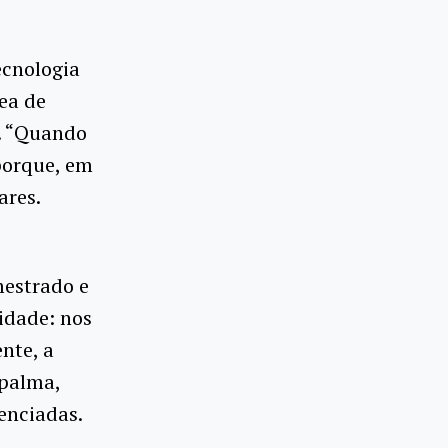
ecnologia
ea de
o. “Quando
porque, em
ares.
mestrado e
idade: nos
nte, a
 palma,
enciadas.