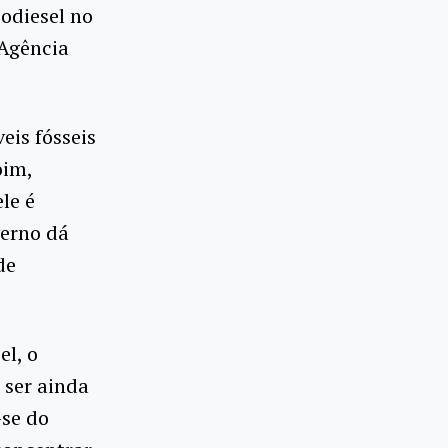
odiesel no
 Agência
eis fósseis
oim,
le é
verno dá
de
el, o
 ser ainda
-se do