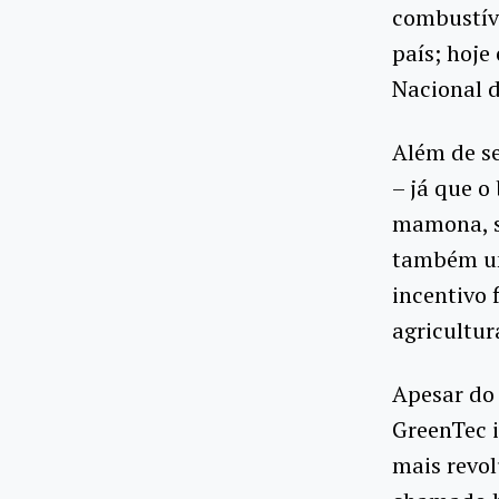
combustíve
país; hoje
Nacional d
Além de se
– já que o
mamona, so
também um 
incentivo 
agricultur
Apesar do 
GreenTec 
mais revol