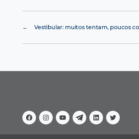
←
Vestibular: muitos tentam, poucos 
Facebook
Instagram
Youtube
Telegram
Linkedin
Twitter