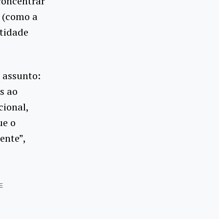
concentrar
a (como a
ntidade
o assunto:
s ao
cional,
ue o
ente”,
E