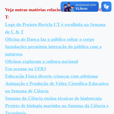
Veja outras matérias relacionadas à Semana de C &
T
:
Logo do Projeto Recicla CT é escolhida na Semana
de C & T
Oficina de Dança faz o público soltar o corpo
Instalações permitem interação do público com a
natureza
Oficinas exploram a cultura nacional
Um oceano na UFRJ
Educação Física diverte crianças com atletismo
Animação e Produção de Vídeo Científico-Educativo
na Semana de Ciência
Semana da Ciência ensina técnicas de hialotecnia
Projeto de biologia marinha na Semana da Ciência e
Tecnologia