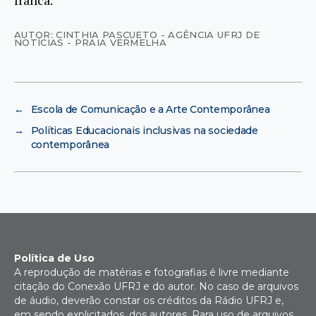
franca.
AUTOR: CINTHIA PASCUETO - AGÊNCIA UFRJ DE
NOTÍCIAS - PRAIA VERMELHA
←
Escola de Comunicação e a Arte Contemporânea
→
Políticas Educacionais inclusivas na sociedade
contemporânea
Política de Uso
A reprodução de matérias e fotografias é livre mediante
citação do Conexão UFRJ e do autor. No caso de arquivos
de áudio, deverão constar os créditos da Rádio UFRJ e,
em sendo explicitados, dos autores. Para uso de arquivos